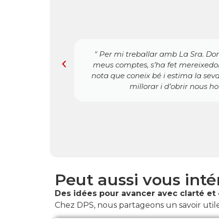
nt-se dels
"Cela va faire bientôt 6 ans que DPS
evisora, es
satisfait des services rendus par 
mb ganes de
professionnalisme irréprochable. Vr
fois que je croise des p
Peut aussi vous inté
Des idées pour avancer avec clarté et 
Chez DPS, nous partageons un savoir utile,