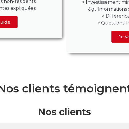
es non-résidents
> Investissement m
ntes expliquées
&gt Informations s
> Différence
Guide
> Questions 
Je v
Nos clients témoignen
Nos clients