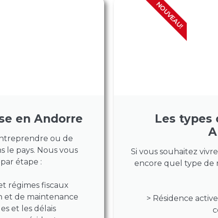
NOUVEAU!
ise en Andorre
Les types 
A
’entreprendre ou de
ns le pays. Nous vous
Si vous souhaitez vivr
par étape :
encore quel type de 
 et régimes fiscaux
on et de maintenance
> Résidence active 
s et les délais
c