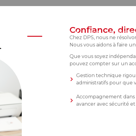
Confiance, dire
Home
Services
Blog
Accès clien
Chez DPS, nous ne résolvon
Nous vous aidons à faire un
Que vous soyez indépendant
pouvez compter sur un acco
Gestion technique rigou
administratifs pour que 
Accompagnement dans les 
avancer avec sécurité et