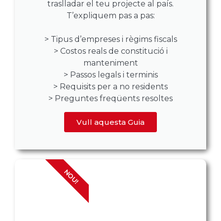
traslladar el teu projecte al país.
T’expliquem pas a pas:
> Tipus d’empreses i règims fiscals
> Costos reals de constitució i
manteniment
> Passos legals i terminis
> Requisits per a no residents
> Preguntes freqüents resoltes
Vull aquesta Guia
NOU!