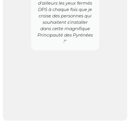
ero
pe
d'ailleurs les yeux fermés
 els
s
DPS à chaque fois que je
t de
ada
croise des personnes qui
Gr
souhaitent s'installer
leu
dans cette magnifique
c
Principauté des Pyrénées
fia
!"
r
rése
As
per
pa
co