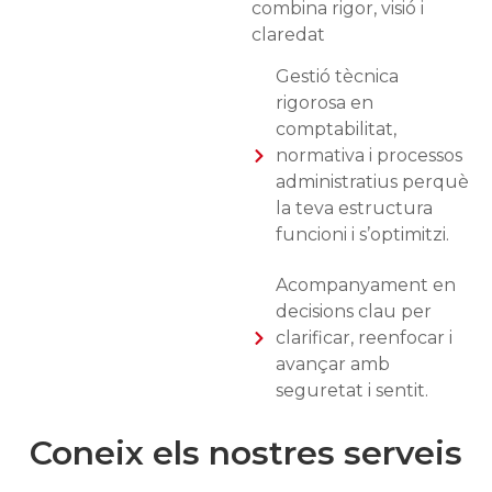
combina rigor, visió i
claredat
Gestió tècnica
rigorosa en
comptabilitat,
normativa i processos
administratius perquè
la teva estructura
funcioni i s’optimitzi.
Acompanyament en
decisions clau per
clarificar, reenfocar i
avançar amb
seguretat i sentit.
Coneix els nostres serveis