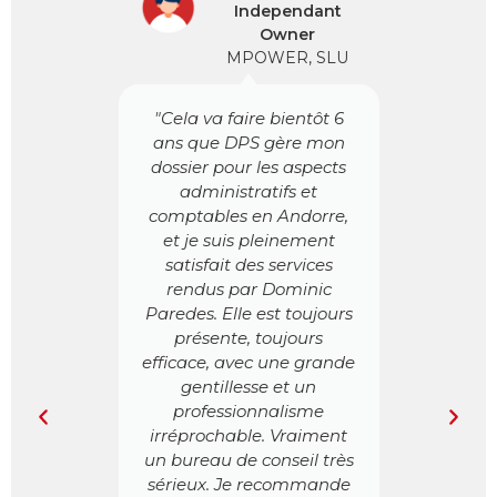
Independant
Owner
MPOWER, SLU
mb La
"
s, ha
co
n els
Asse
"Cela va faire bientôt 6
redes
ans que DPS gère mon
 dels
viv
dossier pour les aspects
 fet
Leu
administratifs et
meva
d’un
comptables en Andorre,
a
d
et je suis pleinement
al,
co
satisfait des services
ls
part
rendus par Dominic
 nota
da
Paredes. Elle est toujours
ma la
comp
présente, toujours
tail
e
efficace, avec une grande
evol
gentillesse et un
seu
professionnalisme
mb
pr
irréprochable. Vraiment
obrir
rigu
un bureau de conseil très
du
sérieux. Je recommande