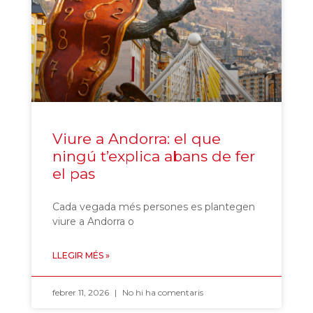
Viure a Andorra: el que
ningú t’explica abans de fer
el pas
Cada vegada més persones es plantegen
viure a Andorra o
LLEGIR MÉS »
febrer 11, 2026
No hi ha comentaris