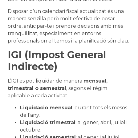
Disposar d’un calendari fiscal actualitzat és una
manera senzilla però molt efectiva de posar
ordre, anticipar-te i prendre decisions amb més
tranquil·litat, especialment en entorns
professionals on el temps i la planificació són clau.
IGI (Impost General
Indirecte)
L’IGI es pot liquidar de manera
mensual,
trimestral o semestral
, segons el règim
aplicable a cada activitat.
Liquidació mensual
: durant tots els mesos
de l’any.
Liquidació trimestral
: al gener, abril, juliol i
octubre.
Liquidació semestral
: al gener i al juliol.