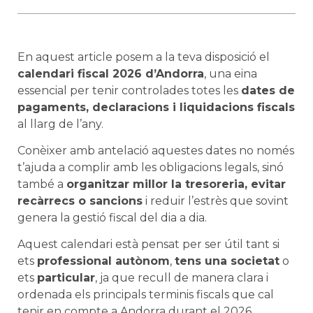
En aquest article posem a la teva disposició el
calendari fiscal 2026 d’Andorra
, una eina
essencial per tenir controlades totes les
dates de
pagaments, declaracions i liquidacions fiscals
al llarg de l’any.
Conèixer amb antelació aquestes dates no només
t’ajuda a complir amb les obligacions legals, sinó
també a
organitzar millor la tresoreria, evitar
recàrrecs o sancions
i reduir l’estrès que sovint
genera la gestió fiscal del dia a dia.
Aquest calendari està pensat per ser útil tant si
ets
professional autònom
,
tens una societat
o
ets
particular
, ja que recull de manera clara i
ordenada els principals terminis fiscals que cal
tenir en compte a Andorra durant el 2026.