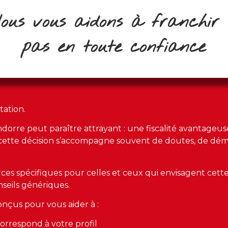
ous vous aidons à franchir 
pas en toute confiance
tation.
ndorre peut paraître attrayant : une fiscalité avantage
e cette décision s’accompagne souvent de doutes, de dé
ces spécifiques pour celles et ceux qui envisagent cett
nseils génériques.
onçus pour vous aider à :
rrespond à votre profil