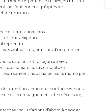
sur l’Andorre: pour que tu aies, en un seul
ent, ne s’obtiennent qu’après de
et de réunions.
ce et leurs conditions,
s et leurs exigences,
 entreprendre,
paraissent pas toujours lors d’un premier
c ta situation et ta façon de vivre.
btenir de manière aussi complète et
car bien souvent nous ne pensons même pas
ore des questions concrètes sur ton cas, nous
sée d’accompagnement et, si nécessaire,
rches : nous t’aidons d’abord à décider,