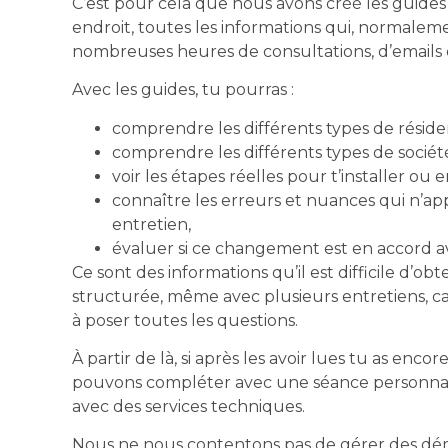
C’est pour cela que nous avons créé les guides 
endroit, toutes les informations qui, normalem
nombreuses heures de consultations, d’emails 
Avec les guides, tu pourras :
comprendre les différents types de résiden
comprendre les différents types de société
voir les étapes réelles pour t’installer ou
connaître les erreurs et nuances qui n’ap
entretien,
évaluer si ce changement est en accord ave
Ce sont des informations qu’il est difficile d’o
structurée, même avec plusieurs entretiens, 
à poser toutes les questions.
À partir de là, si après les avoir lues tu as enc
pouvons compléter avec une séance personnali
avec des services techniques.
Nous ne nous contentons pas de gérer des déma