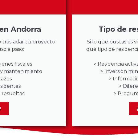
en Andorra
Tipo de re
o trasladar tu proyecto
Si lo que buscas es v
aso a paso:
qué tipo de residenci
enes fiscales
> Residencia activa
n y mantenimiento
> Inversión mí
lazos
> Informaci
esidentes
> Difere
 resueltas
> Pregunt
!